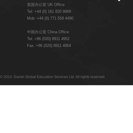
英国办公室 UK Office
Tel: +44 (0) 161 820 9969
Mob: +44 (0) 771 558 4490
中国办公室 China Office
Tel: +86 (020) 8911 4952
Fax: +86 (020) 8911 4954
© 2014. Daniel Global Education Services Ltd. All rights reserved.