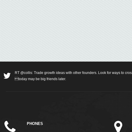
RT @collis: Trade growth ideas with other founders. Look for ways to cros
today may be big friends later.
PHONES