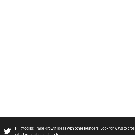
RT @collis: Trade growth ideas with other founders. Look for ways to cros
today may be big friends later.