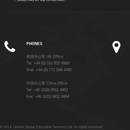
PHONES
英国办公室 UK Office
Tel: +44 (0) 161 820 9969
Mob: +44 (0) 771 558 4490
中国办公室 China Office
Tel: +86 (020) 8911 4952
Fax: +86 (020) 8911 4954
© 2014. Daniel Global Education Services Ltd. All rights reserved.