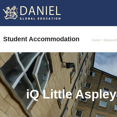
Student Accommodation
Home
> Student 
iQ Little Asple